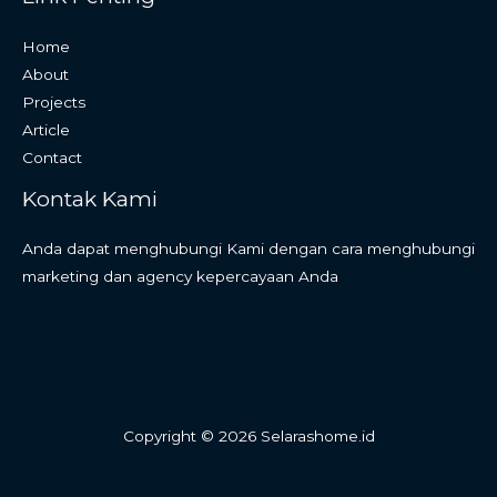
Home
About
Projects
Article
Contact
Kontak Kami
Anda dapat menghubungi Kami dengan cara menghubungi
marketing dan agency kepercayaan Anda
Copyright © 2026 Selarashome.id