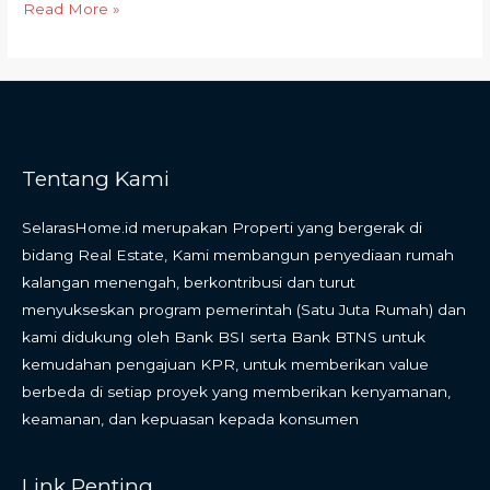
Read More »
Tentang Kami
SelarasHome.id merupakan Properti yang bergerak di
bidang Real Estate, Kami membangun penyediaan rumah
kalangan menengah, berkontribusi dan turut
menyukseskan program pemerintah (Satu Juta Rumah) dan
kami didukung oleh Bank BSI serta Bank BTNS untuk
kemudahan pengajuan KPR, untuk memberikan value
berbeda di setiap proyek yang memberikan kenyamanan,
keamanan, dan kepuasan kepada konsumen
Link Penting