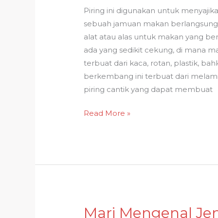
5
Piring ini digunakan untuk menyaji
Piring
sebuah jamuan makan berlangsung.
Cantik
alat atau alas untuk makan yang be
Ini
ada yang sedikit cekung, di mana ma
terbuat dari kaca, rotan, plastik, b
berkembang ini terbuat dari melamin
piring cantik yang dapat membuat
Read More »
Mari Mengenal Jen
Mari