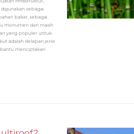
tan infrastruktur,
 digunakan sebagai
 bahan bakar, sebagai
au monumen dan masih
han yang populer untuk
ut adalah delapan jenis
mbantu menciptakan
ltiroof?