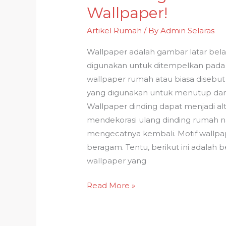
Mengenal
Wallpaper!
Jenis-
Artikel Rumah
/ By
Admin Selaras
Jenis
Wallpaper!
Wallpaper adalah gambar latar bel
digunakan untuk ditempelkan pada 
wallpaper rumah atau biasa disebut
yang digunakan untuk menutup dan
Wallpaper dinding dapat menjadi alter
mendekorasi ulang dinding rumah n
mengecatnya kembali. Motif wallpa
beragam. Tentu, berikut ini adalah b
wallpaper yang
Read More »