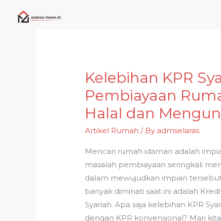
Skip
to
content
Kelebihan KPR Syar
Kelebihan
KPR
Pembiayaan Ruma
Syariah:
Halal dan Mengu
Solusi
Pembiayaan
Artikel Rumah
/ By
admselaras
Rumah
Mencari rumah idaman adalah impi
yang
masalah pembiayaan seringkali men
Halal
dalam mewujudkan impian tersebut. 
dan
banyak diminati saat ini adalah Kre
Menguntungkan
Syariah. Apa saja kelebihan KPR Sya
dengan KPR konvensional? Mari kita b