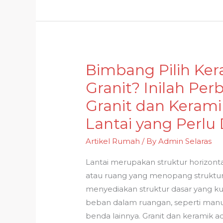
Bimbang Pilih Ker
Bimbang
Pilih
Granit? Inilah Pe
Keramik
Granit dan Keram
atau
Lantai yang Perlu 
Granit?
Inilah
Artikel Rumah
/ By
Admin Selaras
Perbedaan
Granit
Lantai merupakan struktur horizon
dan
atau ruang yang menopang struktur
Keramik
menyediakan struktur dasar yang 
untuk
beban dalam ruangan, seperti manus
Lantai
benda lainnya. Granit dan keramik 