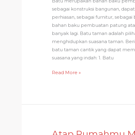
Batu merupakan bahan baku pembua
Jenis
sebagai konstruksi bangunan, dapat
Batu
perhiasan, sebagai furnitur, sebagai
Taman
bahan baku pembuatan patung at
Cantik
banyak lagi. Batu taman adalah pili
Ini!
menghidupkan suasana taman. Berik
batu taman cantik yang dapat me
suasana yang indah: 1. Batu
Read More »
Atap Rumahmu Mu
Atap