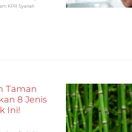
slam KPR Syariah
h Taman
n 8 Jenis
 Ini!