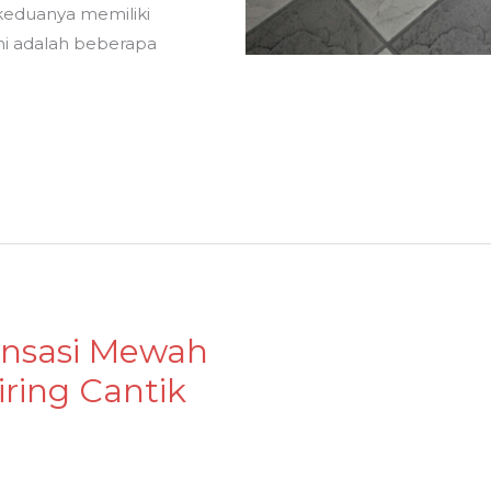
keduanya memiliki
ini adalah beberapa
nsasi Mewah
ring Cantik