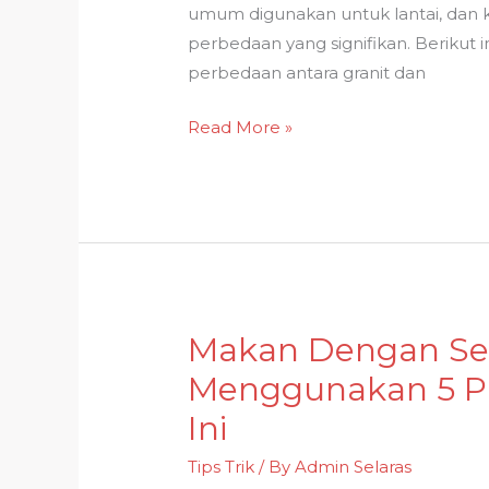
yang
umum digunakan untuk lantai, dan 
Perlu
perbedaan yang signifikan. Berikut 
Diketahui
perbedaan antara granit dan
Read More »
Makan Dengan Se
Makan
Dengan
Menggunakan 5 Pi
Sensasi
Ini
Mewah
Menggunakan
Tips Trik
/ By
Admin Selaras