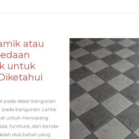
amik atau
rbedaan
ik untuk
Diketahui
tal pada dasar bangunan
 pada bangunan. Lantai
kuat untuk menopang
ia, furniture, dan benda-
adalah dua bahan yang