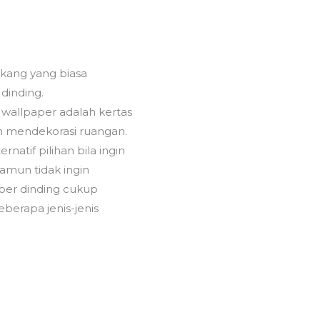
akang yang biasa
dinding.
 wallpaper adalah kertas
 mendekorasi ruangan.
natif pilihan bila ingin
amun tidak ingin
per dinding cukup
eberapa jenis-jenis