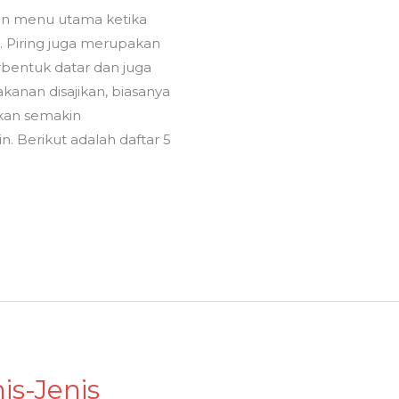
kan menu utama ketika
 Piring juga merupakan
rbentuk datar dan juga
kanan disajikan, biasanya
ahkan semakin
. Berikut adalah daftar 5
is-Jenis