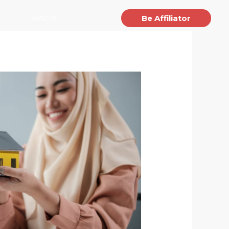
jects
Article
Contact
Be Affiliator