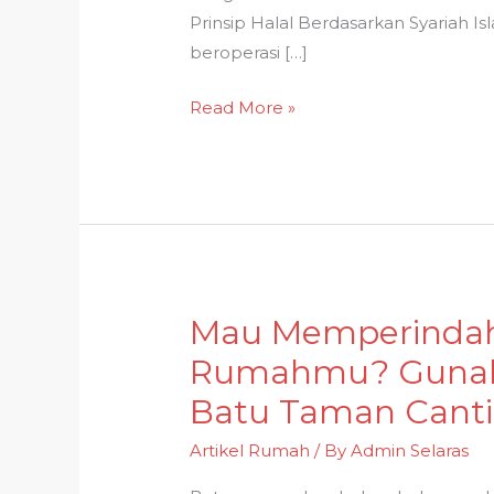
Prinsip Halal Berdasarkan Syariah I
beroperasi […]
Read More »
Mau Memperinda
Mau
Memperindah
Rumahmu? Gunaka
Taman
Batu Taman Cantik
Rumahmu?
Gunakan
Artikel Rumah
/ By
Admin Selaras
8