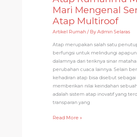
Rumahmu
Mari Mengenal Ser
Multiroof?
Atap Multiroof
Mari
Mengenal
Artikel Rumah
/ By
Admin Selaras
Serba-
Atap merupakan salah satu penut
serbi
berfungsi untuk melindungi apapun
Atap
dalamnya dari teriknya sinar mataha
Multiroof
perubahan cuaca lainnya. Selain ber
kehadiran atap bisa disebut sebaga
memberikan nilai keindahan sebuah 
adalah sistem atap inovatif yang terd
transparan yang
Read More »