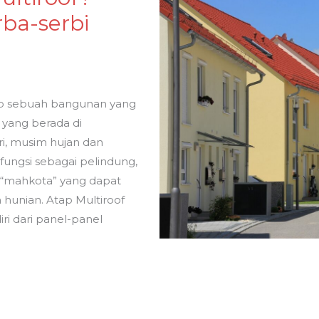
ba-serbi
up sebuah bangunan yang
 yang berada di
ri, musim hujan dan
fungsi sebagai pelindung,
i “mahkota” yang dapat
hunian. Atap Multiroof
iri dari panel-panel