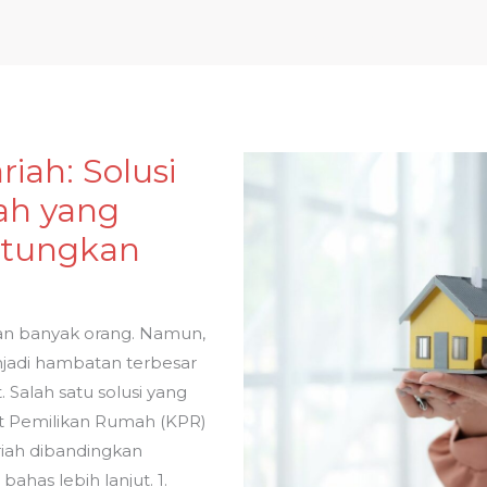
Home
About
Pro
iah: Solusi
h yang
ntungkan
an banyak orang. Namun,
jadi hambatan terbesar
Salah satu solusi yang
dit Pemilikan Rumah (KPR)
riah dibandingkan
ahas lebih lanjut. 1.