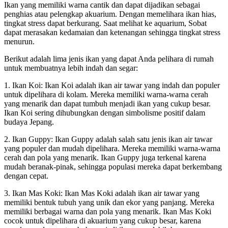
Ikan yang memiliki warna cantik dan dapat dijadikan sebagai
penghias atau pelengkap akuarium. Dengan memelihara ikan hias,
tingkat stress dapat berkurang. Saat melihat ke aquarium, Sobat
dapat merasakan kedamaian dan ketenangan sehingga tingkat stress
menurun.
Berikut adalah lima jenis ikan yang dapat Anda pelihara di rumah
untuk membuatnya lebih indah dan segar:
1. Ikan Koi: Ikan Koi adalah ikan air tawar yang indah dan populer
untuk dipelihara di kolam. Mereka memiliki warna-warna cerah
yang menarik dan dapat tumbuh menjadi ikan yang cukup besar.
Ikan Koi sering dihubungkan dengan simbolisme positif dalam
budaya Jepang.
2. Ikan Guppy: Ikan Guppy adalah salah satu jenis ikan air tawar
yang populer dan mudah dipelihara. Mereka memiliki warna-warna
cerah dan pola yang menarik. Ikan Guppy juga terkenal karena
mudah beranak-pinak, sehingga populasi mereka dapat berkembang
dengan cepat.
3. Ikan Mas Koki: Ikan Mas Koki adalah ikan air tawar yang
memiliki bentuk tubuh yang unik dan ekor yang panjang. Mereka
memiliki berbagai warna dan pola yang menarik. Ikan Mas Koki
cocok untuk dipelihara di akuarium yang cukup besar, karena