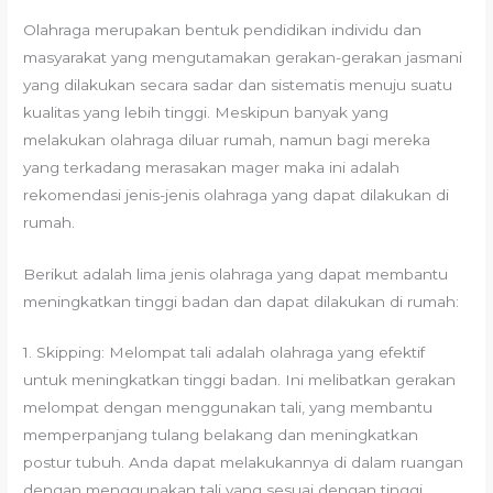
Olahraga merupakan bentuk pendidikan individu dan
masyarakat yang mengutamakan gerakan-gerakan jasmani
yang dilakukan secara sadar dan sistematis menuju suatu
kualitas yang lebih tinggi. Meskipun banyak yang
melakukan olahraga diluar rumah, namun bagi mereka
yang terkadang merasakan mager maka ini adalah
rekomendasi jenis-jenis olahraga yang dapat dilakukan di
rumah.
Berikut adalah lima jenis olahraga yang dapat membantu
meningkatkan tinggi badan dan dapat dilakukan di rumah:
1. Skipping: Melompat tali adalah olahraga yang efektif
untuk meningkatkan tinggi badan. Ini melibatkan gerakan
melompat dengan menggunakan tali, yang membantu
memperpanjang tulang belakang dan meningkatkan
postur tubuh. Anda dapat melakukannya di dalam ruangan
dengan menggunakan tali yang sesuai dengan tinggi