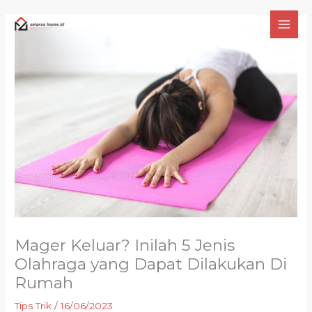
Skip
to
content
Mager Keluar? Inilah 5 Jenis
Olahraga yang Dapat Dilakukan Di
Rumah
Tips Trik
/
16/06/2023