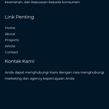
keamanan, dan kepuasan kepada konsumen
Link Penting
Home
About
Projects
Article
Contact
Kontak Kami
Anda dapat menghubungi Kami dengan cara menghubungi
marketing dan agency kepercayaan Anda