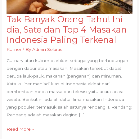
Tak Banyak Orang Tahu! Ini
Tak
Banyak
dia, Sate dan Top 4 Masakan
Orang
Indonesia Paling Terkenal
Tahu!
Ini
Kuliner
/ By
Admin Selaras
dia,
Culinary atau kuliner diartikan sebagai yang berhubungan
Sate
dengan dapur atau masakan. Masakan tersebut dapat
dan
berupa lauk-pauk, makanan (panganan) dan minuman.
Top
Kata kuliner menjadi luas di Indonesia akibat dari
4
pemberitaan media massa dan televisi yaitu acara-acara
Masakan
wisata. Berikut ini adalah daftar lima masakan Indonesia
Indonesia
yang populer, termasuk salah satunya rendang: 1. Rendang:
Paling
Rendang adalah masakan daging […]
Terkenal
Read More »