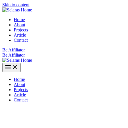
Skip to content
Home
About
Projects
Article
Contact
Be Affiliator
Be Affiliator
Home
About
Projects
Article
Contact