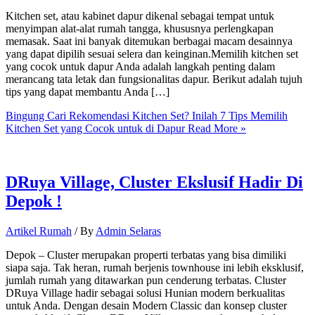
Kitchen set, atau kabinet dapur dikenal sebagai tempat untuk
menyimpan alat-alat rumah tangga, khususnya perlengkapan
memasak. Saat ini banyak ditemukan berbagai macam desainnya
yang dapat dipilih sesuai selera dan keinginan.Memilih kitchen set
yang cocok untuk dapur Anda adalah langkah penting dalam
merancang tata letak dan fungsionalitas dapur. Berikut adalah tujuh
tips yang dapat membantu Anda […]
Bingung Cari Rekomendasi Kitchen Set? Inilah 7 Tips Memilih
Kitchen Set yang Cocok untuk di Dapur
Read More »
DRuya Village, Cluster Ekslusif Hadir Di
Depok !
Artikel Rumah
/ By
Admin Selaras
Depok – Cluster merupakan properti terbatas yang bisa dimiliki
siapa saja. Tak heran, rumah berjenis townhouse ini lebih eksklusif,
jumlah rumah yang ditawarkan pun cenderung terbatas. Cluster
DRuya Village hadir sebagai solusi Hunian modern berkualitas
untuk Anda. Dengan desain Modern Classic dan konsep cluster