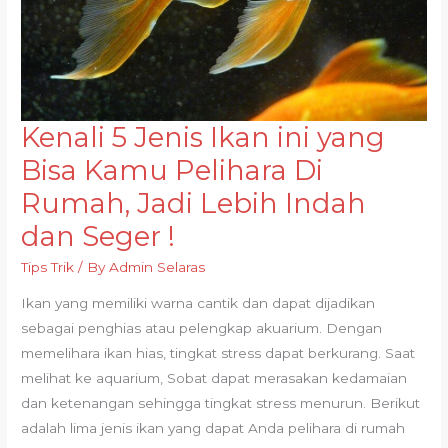
Kenali 5 Jenis Ikan ini yang
Kenali
5
Bisa Kamu Pelihara Di
Jenis
Rumah, Jadi Lebih Indah
Ikan
dan Seger !
ini
yang
Tips Trik
/ By
Admin Selaras
Bisa
Ikan yang memiliki warna cantik dan dapat dijadikan
Kamu
sebagai penghias atau pelengkap akuarium. Dengan
Pelihara
memelihara ikan hias, tingkat stress dapat berkurang. Saat
Di
melihat ke aquarium, Sobat dapat merasakan kedamaian
Rumah,
dan ketenangan sehingga tingkat stress menurun. Berikut
Jadi
adalah lima jenis ikan yang dapat Anda pelihara di rumah
Lebih