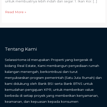
untuk membuatnya lebih indah dan segar: 1. Ikan Koi: […]
Indah
dan
Read More »
Seger
!
Tentang Kami
SelarasHome.id merupakan Properti yang bergerak di
bidang Real Estate, Kami membangun penyediaan rumah
kalangan menengah, berkontribusi dan turut
menyukseskan program pemerintah (Satu Juta Rumah) dan
kami didukung oleh Bank BSI serta Bank BTNS untuk
kemudahan pengajuan KPR, untuk memberikan value
berbeda di setiap proyek yang memberikan kenyamanan,
keamanan, dan kepuasan kepada konsumen