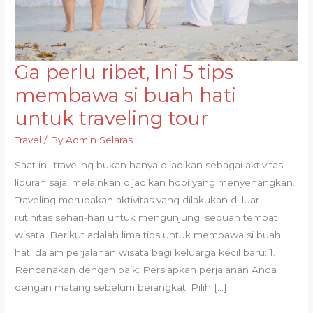
Ga perlu ribet, Ini 5 tips
Ga
perlu
membawa si buah hati
ribet,
untuk traveling tour
Ini
5
Travel
/ By
Admin Selaras
tips
Saat ini, traveling bukan hanya dijadikan sebagai aktivitas
membawa
liburan saja, melainkan dijadikan hobi yang menyenangkan.
si
Traveling merupakan aktivitas yang dilakukan di luar
buah
rutinitas sehari-hari untuk mengunjungi sebuah tempat
hati
wisata. Berikut adalah lima tips untuk membawa si buah
untuk
hati dalam perjalanan wisata bagi keluarga kecil baru: 1.
traveling
Rencanakan dengan baik: Persiapkan perjalanan Anda
tour
dengan matang sebelum berangkat. Pilih […]