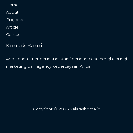
Home
About
Projects
Article
Contact
Kontak Kami
Anda dapat menghubungi Kami dengan cara menghubungi
marketing dan agency kepercayaan Anda
Copyright © 2026 Selarashome.id