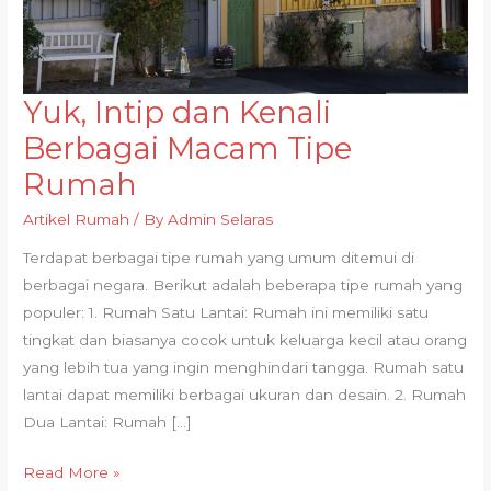
Yuk, Intip dan Kenali
Yuk,
Intip
Berbagai Macam Tipe
dan
Rumah
Kenali
Berbagai
Artikel Rumah
/ By
Admin Selaras
Macam
Terdapat berbagai tipe rumah yang umum ditemui di
Tipe
berbagai negara. Berikut adalah beberapa tipe rumah yang
Rumah
populer: 1. Rumah Satu Lantai: Rumah ini memiliki satu
tingkat dan biasanya cocok untuk keluarga kecil atau orang
yang lebih tua yang ingin menghindari tangga. Rumah satu
lantai dapat memiliki berbagai ukuran dan desain. 2. Rumah
Dua Lantai: Rumah […]
Read More »