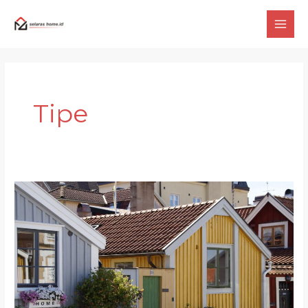
Skip
to
content
Tipe