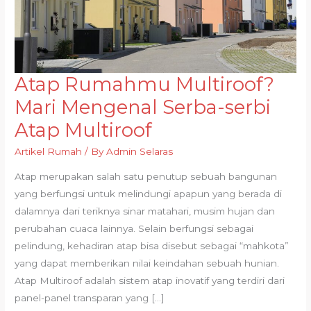
Atap Rumahmu Multiroof?
Atap
Rumahmu
Mari Mengenal Serba-serbi
Multiroof?
Atap Multiroof
Mari
Mengenal
Artikel Rumah
/ By
Admin Selaras
Serba-
Atap merupakan salah satu penutup sebuah bangunan
serbi
yang berfungsi untuk melindungi apapun yang berada di
Atap
dalamnya dari teriknya sinar matahari, musim hujan dan
Multiroof
perubahan cuaca lainnya. Selain berfungsi sebagai
pelindung, kehadiran atap bisa disebut sebagai “mahkota”
yang dapat memberikan nilai keindahan sebuah hunian.
Atap Multiroof adalah sistem atap inovatif yang terdiri dari
panel-panel transparan yang […]