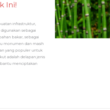
 Ini!
tan infrastruktur,
 digunakan sebagai
 bahan bakar, sebagai
au monumen dan masih
han yang populer untuk
ut adalah delapan jenis
mbantu menciptakan