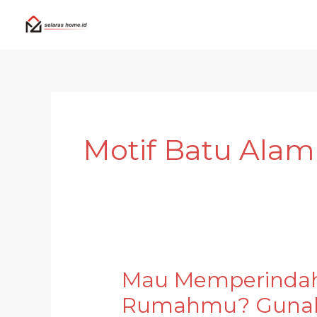
Skip
to
content
Motif Batu Alam
Mau Memperinda
Mau
Memperindah
Rumahmu? Gunaka
Taman