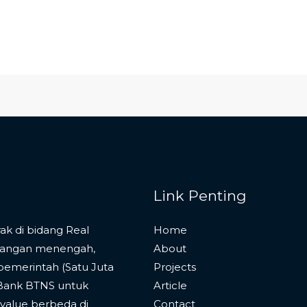
Link Penting
k di bidang Real
Home
langan menengah,
About
pemerintah (Satu Juta
Projects
 Bank BTNS untuk
Article
alue berbeda di
Contact