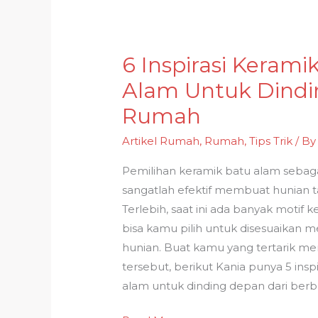
6 Inspirasi Kerami
6
Inspirasi
Alam Untuk Dind
Keramik
Rumah
Motif
Batu
Artikel Rumah
,
Rumah
,
Tips Trik
/ B
Alam
Pemilihan keramik batu alam sebagai
Untuk
sangatlah efektif membuat hunian
Dinding
Terlebih, saat ini ada banyak motif 
Depan
bisa kamu pilih untuk disesuaikan 
Rumah
hunian. Buat kamu yang tertarik m
tersebut, berikut Kania punya 5 insp
alam untuk dinding depan dari berb