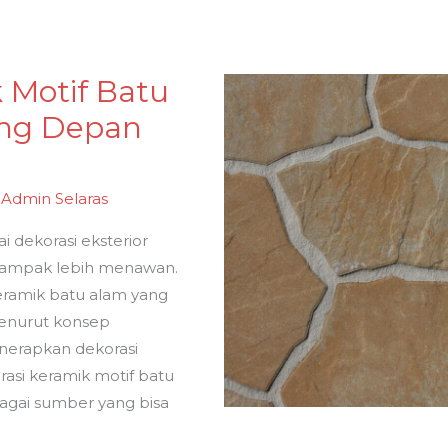
k Motif Batu
ing Depan
y
Admin Selaras
 dekorasi eksterior
 tampak lebih menawan.
keramik batu alam yang
menurut konsep
enerapkan dekorasi
irasi keramik motif batu
agai sumber yang bisa