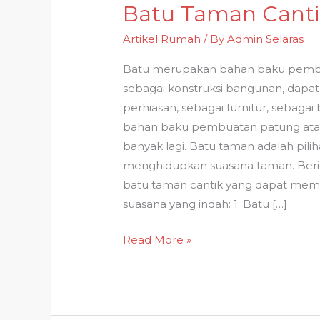
Batu Taman Cantik
Rumahmu?
Gunakan
Artikel Rumah
/ By
Admin Selaras
8
Batu merupakan bahan baku pembua
Jenis
sebagai konstruksi bangunan, dapat
Batu
perhiasan, sebagai furnitur, sebagai
Taman
bahan baku pembuatan patung at
Cantik
banyak lagi. Batu taman adalah pili
Ini!
menghidupkan suasana taman. Berik
batu taman cantik yang dapat me
suasana yang indah: 1. Batu […]
Read More »