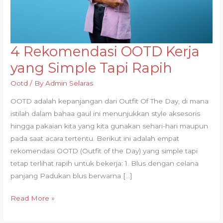
4 Rekomendasi OOTD Kerja
4
Rekomendasi
yang Simple Tapi Rapih
OOTD
Ootd
/ By
Admin Selaras
Kerja
yang
OOTD adalah kepanjangan dari Outfit Of The Day, di mana
Simple
istilah dalam bahaa gaul ini menunjukkan style aksesoris
Tapi
hingga pakaian kita yang kita gunakan sehari-hari maupun
Rapih
pada saat acara tertentu. Berikut ini adalah empat
rekomendasi OOTD (Outfit of the Day) yang simple tapi
tetap terlihat rapih untuk bekerja: 1. Blus dengan celana
panjang Padukan blus berwarna […]
Read More »