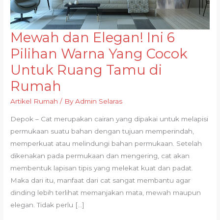
Mewah dan Elegan! Ini 6
Mewah
dan
Pilihan Warna Yang Cocok
Elegan!
Untuk Ruang Tamu di
Ini
Rumah
6
Pilihan
Artikel Rumah
/ By
Admin Selaras
Warna
Depok – Cat merupakan cairan yang dipakai untuk melapisi
Yang
permukaan suatu bahan dengan tujuan memperindah,
Cocok
memperkuat atau melindungi bahan permukaan. Setelah
Untuk
dikenakan pada permukaan dan mengering, cat akan
Ruang
membentuk lapisan tipis yang melekat kuat dan padat.
Tamu
Maka dari itu, manfaat dari cat sangat membantu agar
di
dinding lebih terlihat memanjakan mata, mewah maupun
Rumah
elegan. Tidak perlu […]