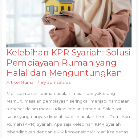
Kelebihan KPR Syariah: Solusi
Kelebihan
KPR
Pembiayaan Rumah yang
Syariah:
Halal dan Menguntungkan
Solusi
Pembiayaan
Artikel Rumah
/ By
admselaras
Rumah
Mencari rumah idaman adalah impian banyak orang.
yang
Namun, masalah pembiayaan seringkali menjadi hambatan
Halal
terbesar dalam mewujudkan impian tersebut. Salah satu
dan
solusi yang banyak diminati saat ini adalah Kredit Pemilikan
Menguntungkan
Rumah (KPR) Syariah. Apa saja kelebihan KPR Syariah
dibandingkan dengan KPR konvensional? Mari kita bahas