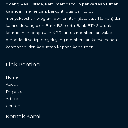
bidang Real Estate, Kami membangun penyediaan rumah
kalangan menengah, berkontribusi dan turut
menyukseskan program pemerintah (Satu Juta Rumah) dan
kami didukung oleh Bank BSI serta Bank BTNS untuk
kemudahan pengajuan KPR, untuk memberikan value
berbeda di setiap proyek yang memberikan kenyamanan,
keamanan, dan kepuasan kepada konsumen
Link Penting
Home
About
Projects
Article
Contact
Kontak Kami