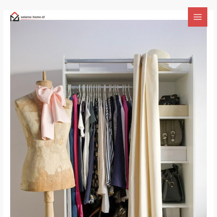
Skip
to
content