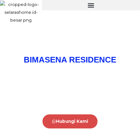
BIMASENA RESIDENCE
Rumah Bergaya Modern Bali
Strategis Hanya 5 Menit dari Alun-alun Kota Depok. Dekat ke Tol,
Stasiun & Fasilitas Umum Lainnya
Hubungi Kami